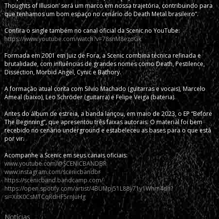
Thoughts of Illusion’ será um marco em nossa trajetória, contribuindo para
que tenhamos um bom espaço no cenário do Death Metal brasileiro”.
Confira o single também no canal oficial da Scenic no YouTube:
https://www.youtube.com/watch?v=78snM8ezoGk
Formada em 2001 em Juiz de Fora, a Scenic combina técnica refinada e
brutalidade, com influências de grandes nomes como Death, Pestilence,
Dissection, Morbid Angel, Cynic e Bathory.
A formação atual conta com Silvio Machado (guitarras e vocais), Marcelo
Ameal (baixo), Leo Schröder (guitarra) e Felipe Veiga (bateria).
Antes do álbum de estreia, a banda lançou, em maio de 2023, o EP “Before
The Beginning”, que apresentou três faixas autorais. O material foi bem
recebido no cenário underground e estabeleceu as bases para o que está
por vir.
Acompanhe a Scenic em seus canais oficiais:
www.youtube.com/@SCENICBANDBR
www.instagram.com/scenicbandbr
https://scenicband.bandcamp.com/
https://open.spotify.com/artist/4BUMpj51L88y71y1Whm4dh?
si=XitK0CsMTCqRdHF5rnJuHg
Notícias