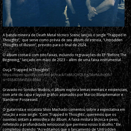
A banda mineira de Death Metal técnico Scenic lançou o single “Trapped In
Thoughts”, que serve como prévia de seu álbum de estreia, “Untrodden
Thoughts of Illusion”, previsto para o final de 2024.
O álbum contará com oito faixas, incluindo regravações do EP “Before The
Beginning,” lançado em maio de 2023 – além de uma faixa instrumental.
Ouça “Trapped In Thoughts”:
https://open.spotify.com/intl-pt/track/1xMUQYQLflgZkbrNUhq05i?
si=0384036ed5bc464d
Gravado no Sonidus Studios, o álbum explora temas mentais e existenciais,
com arte de capa e layout gráfico assinados por Marcio Blasphemator e
Slanderer Possessed.
O guitarrista e vocalista Silvio Machado comentou sobre a expectativa em
relação a esse single: “Com ‘Trapped In Thoughts’, queremos que os
ouvintes sintam a atmosfera do álbum. A faixa mistura técnica e peso,
refletindo a profundidade emocional que permeia nosso trabalho.” Ele
completou dizendo: “Acreditamos que o lançamento de ‘Untrodden