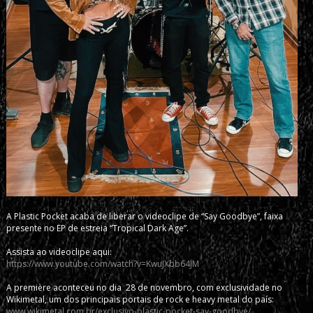
A Plastic Pocket acaba de liberar o videoclipe de “Say Goodbye”, faixa
presente no EP de estreia “Tropical Dark Age”.
Assista ao videoclipe aqui:
https://www.youtube.com/watch?v=KwuJXbb64JM
A première aconteceu no dia 28 de novembro, com exclusividade no
Wikimetal, um dos principais portais de rock e heavy metal do país:
www.wikimetal.com.br/exclusivo-plastic-pocket-say-goodbye/