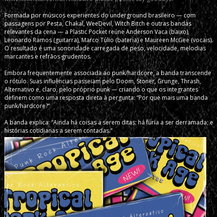
Formada por músicos experientes do underground brasileiro — com
passagens por Pesta, Chakal, WeeDevil, Witch Bitch e outras bandas
relevantes da cena — a Plastic Pocket reúne Anderson Vaca (baixo),
Leonardo Ramos (guitarra), Marco Túlio (bateria) e Maureen McGee (vocais).
O resultado é uma sonoridade carregada de peso, velocidade, melodias
marcantes e refrãos grudentos.
Embora frequentemente associada ao punk/hardcore, a banda transcende
o rótulo. Suas influências passeiam pelo Doom, Stoner, Grunge, Thrash,
Alternativo e, claro, pelo próprio punk — criando o que os integrantes
definem como uma resposta direta à pergunta: “Por que mais uma banda
punk/hardcore?”
A banda explica: “Ainda há coisas a serem ditas; há fúria a ser derramada; e
histórias cotidianas a serem contadas.”