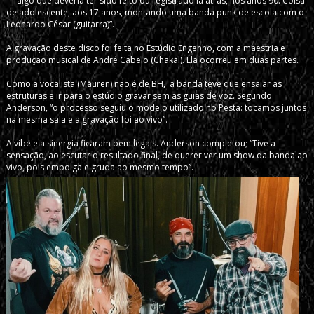
— algo que deveria ter sido feito ou registrado lá atrás, nos anos 90. Coisa
de adolescente, aos 17 anos, montando uma banda punk de escola com o
Leonardo César (guitarra)”.
A gravação deste disco foi feita no Estúdio Engenho, com a maestria e
produção musical de André Cabelo (Chakal). Ela ocorreu em duas partes.
Como a vocalista (Mauren) não é de BH, a banda teve que ensaiar as
estruturas e ir para o estúdio gravar sem as guias de voz. Segundo
Anderson, “o processo seguiu o modelo utilizado no Pesta: tocamos juntos
na mesma sala e a gravação foi ao vivo”.
A vibe e a sinergia ficaram bem legais. Anderson completou; “Tive a
sensação, ao escutar o resultado final, de querer ver um show da banda ao
vivo, pois empolga e gruda ao mesmo tempo”.