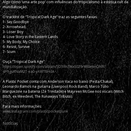
Algo como ‘uma arte pop’ com influências do tropicalismo à estética cult da
mundialização.
O tracklist de “Tropical Dark Age” traz as seguintes faixas:
1- Say Goodbye
2- Arrowhead
3- Loser Boy
4- Love Story in the Eastern Lands
5- My Body, My Choice
6- Resist, Survive
7- Scum
Ouça “Tropical Dark Age”:
https://open.spotify.com/album/5D3WcfWxS029rW6amnOhlh?
si=hguRNaM2T-ea0-yAWT8HdA
A Plastic Pocket conta com Anderson Vaca no baixo (Pesta/Chakal),
Leonardo Ramos na guitarra (Liverpool Rock Band), Marco Túlio
Marquezine na bateria (Zé Trindade) e Maureen McGee nos vocais (Witch
Bitch, ex-Weedevil, The Runaways Tributo).
Para mais informações:
www.instagram.com/plasticpocketpunk
Notícias