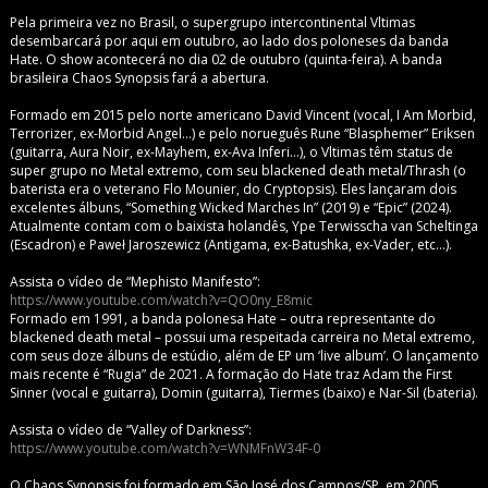
Pela primeira vez no Brasil, o supergrupo intercontinental Vltimas
desembarcará por aqui em outubro, ao lado dos poloneses da banda
Hate. O show acontecerá no dia 02 de outubro (quinta-feira). A banda
brasileira Chaos Synopsis fará a abertura.
Formado em 2015 pelo norte americano David Vincent (vocal, I Am Morbid,
Terrorizer, ex-Morbid Angel…) e pelo norueguês Rune “Blasphemer” Eriksen
(guitarra, Aura Noir, ex-Mayhem, ex-Ava Inferi…), o Vltimas têm status de
super grupo no Metal extremo, com seu blackened death metal/Thrash (o
baterista era o veterano Flo Mounier, do Cryptopsis). Eles lançaram dois
excelentes álbuns, “Something Wicked Marches In” (2019) e “Epic” (2024).
Atualmente contam com o baixista holandês, Ype Terwisscha van Scheltinga
(Escadron) e Paweł Jaroszewicz (Antigama, ex-Batushka, ex-Vader, etc…).
Assista o vídeo de “Mephisto Manifesto”:
https://www.youtube.com/watch?v=QO0ny_E8mic
Formado em 1991, a banda polonesa Hate – outra representante do
blackened death metal – possui uma respeitada carreira no Metal extremo,
com seus doze álbuns de estúdio, além de EP um ‘live album’. O lançamento
mais recente é “Rugia” de 2021. A formação do Hate traz Adam the First
Sinner (vocal e guitarra), Domin (guitarra), Tiermes (baixo) e Nar-Sil (bateria).
Assista o vídeo de “Valley of Darkness”:
https://www.youtube.com/watch?v=WNMFnW34F-0
O Chaos Synopsis foi formado em São José dos Campos/SP, em 2005,