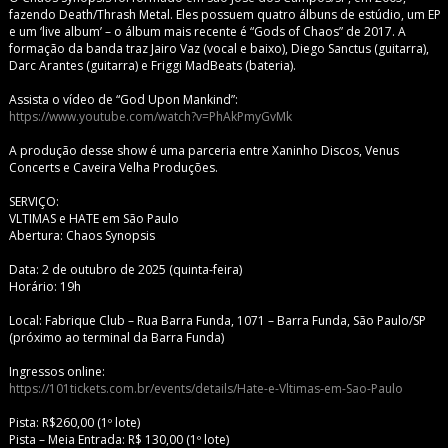
fazendo Death/Thrash Metal. Eles possuem quatro álbuns de estúdio, um EP
e um ‘live album’ – o álbum mais recente é “Gods of Chaos” de 2017. A
formação da banda traz Jairo Vaz (vocal e baixo), Diego Sanctus (guitarra),
Darc Arantes (guitarra) e Friggi MadBeats (bateria).
Assista o vídeo de “God Upon Mankind”:
https://www.youtube.com/watch?v=PhAkPmyGvMk
A produção desse show é uma parceria entre Xaninho Discos, Venus
Concerts e Caveira Velha Produções.
SERVIÇO:
VLTIMAS e HATE em São Paulo
Abertura: Chaos Synopsis
Data: 2 de outubro de 2025 (quinta-feira)
Horário: 19h
Local: Fabrique Club – Rua Barra Funda, 1071 – Barra Funda, São Paulo/SP
(próximo ao terminal da Barra Funda)
Ingressos online:
https://101tickets.com.br/events/details/Hate-e-Vltimas-em-Sao-Paulo
Pista: R$260,00 (1º lote)
Pista – Meia Entrada: R$ 130,00 (1º lote)