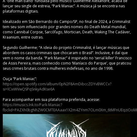
A “one man band” fundada pelo músico Guilherme Alexandre, acaba de
lançar seu single de estreia, “Park Maniac”. A música já se encontra nas
plataformas digitais.
Idealizado em São Bernardo do Campo/SP, no final de 2024, a Criminalist
tem seu som influenciado por grandes nomes do Death Metal mundial,
como Cannibal Corpse, Sarcófago, Mortician, Death, Waking The Cadáver,
Kraanium, entre outras.
Segundo Guilherme; “A ideia do projeto Criminalist, é lançar músicas que
abordem os casos criminais que chocaram o Brasil”. Inclusive, é daí que
vem o nome da banda. “Park Maniac” é inspirado no ‘serial killer’ Francisco
de Assis Pereira, mais conhecido como ‘Maníaco do Parque’, que praticou
seus crimes brutais contra mulheres indefesas, no ano de 1998.
Ouça “Park Maniac”:
https://open.spotify.com/album/0pN2F8AmDibccZDYvBWCCv?
si=lCixWVwQSPqSnkyAdKse6A
Para acompanhar em sua plataforma preferida, acesse:
https://imusics.lnk.to/Park-Maniac?
fbclid=PAZXh0bgNhZW0CMTEAAaax1X2m4ZYnm7OLm0Xm_6tMFnUEqziOoMPP