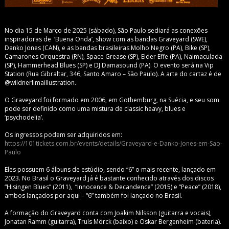
No dia 15 de Março de 2025 (sábado), São Paulo sediará as conexões
inspiradoras de ‘Buena Onda’, show com as bandas Graveyard (SWE),
Danko Jones (CAN), e as bandas brasileiras Molho Negro (PA), Bike (SP),
Camarones Orquestra (RN), Space Grease (SP), Elder Effe (PA), Naimaculada
(SP), Hammerhead Blues (SP) e DJ Damasound (PA). O evento será na Vip
Station (Rua Gibraltar, 346, Santo Amaro – São Paulo). A arte do cartaz é de
@wildnerlimaillustration.
O Graveyard foi formado em 2006, em Gothemburg, na Suécia, e seu som
pode ser definido como uma mistura de classic heavy, blues e
‘psychodelia’.
Os ingressos podem ser adquiridos em:
https://101tickets.com.br/events/details/Graveyard-e-Danko-Jones-em-Sao-
Paulo
Eles possuem 6 álbuns de estúdio, sendo “6” o mais recente, lançado em
2023. No Brasil o Graveyard já é bastante conhecido através dos discos
“Hisingen Blues” (2011), “Innocence & Decandence” (2015) e “Peace” (2018),
ambos lançados por aqui – “6” também foi lançado no Brasil.
A formação do Graveyard conta com Joakim Nilsson (guitarra e vocais),
Jonatan Ramm (guitarra), Truls Mörck (baixo) e Oskar Bergenheim (bateria).