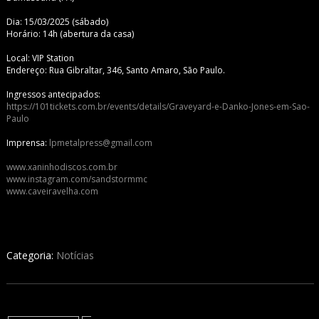
Dia: 15/03/2025 (sábado)
Horário: 14h (abertura da casa)
Local: VIP Station
Endereço: Rua Gibraltar, 346, Santo Amaro, São Paulo.
Ingressos antecipados:
https://101tickets.com.br/events/details/Graveyard-e-Danko-Jones-em-Sao-
Paulo
Imprensa:
lpmetalpress@gmail.com
www.xaninhodiscos.com.br
www.instagram.com/sandstormmc
www.caveiravelha.com
Categoria:
Notícias