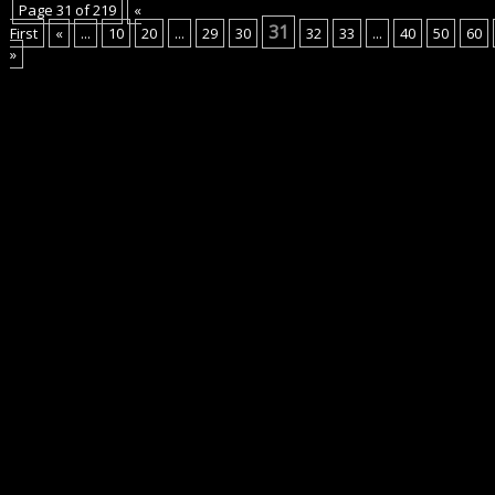
Page 31 of 219
«
31
First
«
...
10
20
...
29
30
32
33
...
40
50
60
»