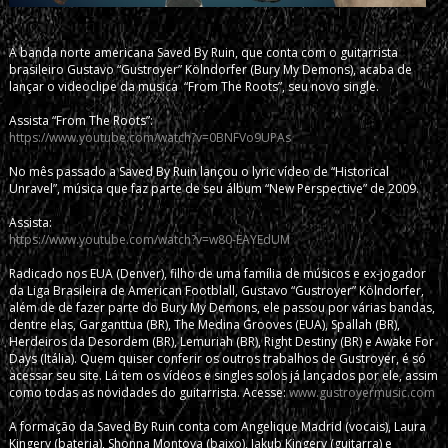
A banda norte americana Saved By Ruin, que conta com o guitarrista
brasileiro Gustavo “Gustroyer” Kölndorfer (Bury My Demons), acaba de
lançar o videoclipe da musica “From The Roots”, seu novo single.
Assista “From The Roots”:
https://www.youtube.com/watch?v=0BNFVo9UPAs
No mês passado a Saved By Ruin lançou o lyric vídeo de “Historical
Unravel”, música que faz parte de seu álbum “New Perspective” de 2009.
Assista:
https://www.youtube.com/watch?v=w80-EAYEdUM
Radicado nos EUA (Denver), filho de uma família de músicos e ex-jogador
da Liga Brasileira de American Footblall, Gustavo “Gustroyer” Kölndorfer,
além de de fazer parte do Bury My Demons, ele passou por várias bandas,
dentre elas, Garganttua (BR), The Medina Grooves (EUA), Spallah (BR),
Herdeiros da Desordem (BR), Lemuriah (BR), Right Destiny (BR) e Awake For
Days (Itália). Quem quiser conferir os outros trabalhos de Gustroyer, é só
acessar seu site. Lá tem os vídeos e singles solos já lançados por ele, assim
como todas as novidades do guitarrista. Acesse:
www.gustroyermusic.com
A formação da Saved By Ruin conta com Angelique Madrid (vocais), Laura
Kingery (bateria), Shonna Montoya (baixo), Jakub Kingery (guitarra) e