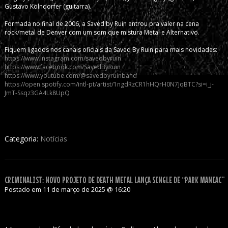
Gustavo Kölndorfer (guitarra).
Formada no final de 2006, a Saved by Ruin entrou pra valer na cena
rock/metal de Denver com um som que mistura Metal e Alternativo.
Fiquem ligados nos canais oficiais da Saved By Ruin para mais novidades:
https://www.instagram.com/savedbyruin
https://www.facebook.com/SavedByRuin
https://www.youtube.com/@savedbyruinband
https://open.spotify.com/intl-pt/artist/1ngdRzCR1hHQrH0N7JqBTC?si=i_j-
JmT-Ssqz3GA4Lk8UpQ
Categoria:
Notícias
CRIMINALIST: NOVO PROJETO DE DEATH METAL LANÇA SINGLE DE “PARK MANIAC”
Postado em 11 de março de 2025 @ 16:20