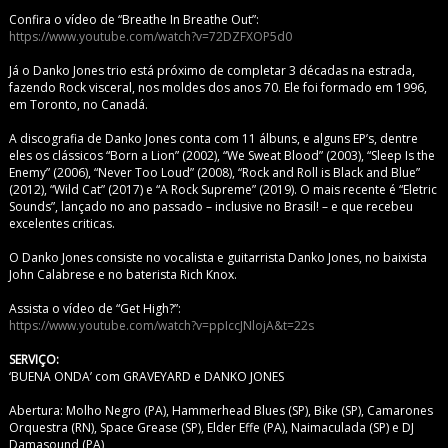
Confira o vídeo de “Breathe In Breathe Out”:
https://www.youtube.com/watch?v=72DZFXOP5d0
Já o Danko Jones trio está próximo de completar 3 décadas na estrada,
fazendo Rock visceral, nos moldes dos anos 70. Ele foi formado em 1996,
em Toronto, no Canadá.
A discografia de Danko Jones conta com 11 álbuns, e alguns EP’s, dentre
eles os clássicos “Born a Lion” (2002), “We Sweat Blood” (2003), “Sleep Is the
Enemy” (2006), “Never Too Loud” (2008), “Rock and Roll is Black and Blue”
(2012), “Wild Cat” (2017) e “A Rock Supreme” (2019). O mais recente é “Eletric
Sounds”, lançado no ano passado – inclusive no Brasil! – e que recebeu
excelentes criticas.
O Danko Jones consiste no vocalista e guitarrista Danko Jones, no baixista
John Calabrese e no baterista Rich Knox.
Assista o vídeo de “Get High?”:
https://www.youtube.com/watch?v=ppIccJNlojA&t=22s
SERVIÇO:
‘BUENA ONDA’ com GRAVEYARD e DANKO JONES
Abertura: Molho Negro (PA), Hammerhead Blues (SP), Bike (SP), Camarones
Orquestra (RN), Space Grease (SP), Elder Effe (PA), Naimaculada (SP) e DJ
Damasound (PA)