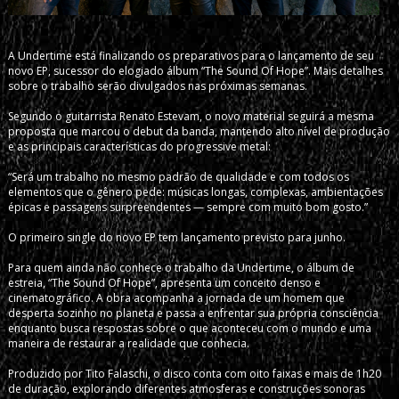
A Undertime está finalizando os preparativos para o lançamento de seu
novo EP, sucessor do elogiado álbum “The Sound Of Hope”. Mais detalhes
sobre o trabalho serão divulgados nas próximas semanas.
Segundo o guitarrista Renato Estevam, o novo material seguirá a mesma
proposta que marcou o debut da banda, mantendo alto nível de produção
e as principais características do progressive metal:
“Será um trabalho no mesmo padrão de qualidade e com todos os
elementos que o gênero pede: músicas longas, complexas, ambientações
épicas e passagens surpreendentes — sempre com muito bom gosto.”
O primeiro single do novo EP tem lançamento previsto para junho.
Para quem ainda não conhece o trabalho da Undertime, o álbum de
estreia, “The Sound Of Hope”, apresenta um conceito denso e
cinematográfico. A obra acompanha a jornada de um homem que
desperta sozinho no planeta e passa a enfrentar sua própria consciência
enquanto busca respostas sobre o que aconteceu com o mundo e uma
maneira de restaurar a realidade que conhecia.
Produzido por Tito Falaschi, o disco conta com oito faixas e mais de 1h20
de duração, explorando diferentes atmosferas e construções sonoras