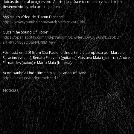
típicas do metal progressivo. A arte da capa e o conceito visual foram
desenvolvidos pela artista Juh Leidl.
Assista ao vídeo de “Damn Disease”:
https://www.youtube.com/watch?v=mRzi7ADTRl0
Ouça “The Sound Of Hope”:
https://open.spotify.com/intl-pt/album/5DwNerUDwUu0AjnYD2sbbQ?
si=HR1pMSusQ0GNVkY9l3TVjw
Formada em 2016, em São Paulo, a Undertime é composta por Marcelo
Saracino (vocais), Renato Estevam (guitarra), Gustavo Maia (guitarra), André
Fernandes (baixo) e Mário Maia (bateria).
Acompanhe a Undertime em seus canais oficiais:
https://linktr.ee/undertimeband
Notícias